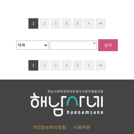
1
2
3
4
5
1
2
3
4
5
개인정보처리방침
이용약관
주소 : 전남 해남군 해남읍 중앙1로 81(1층). 전화 : 061-537-7756