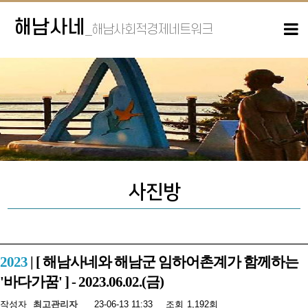
해남사네
_해남사회적경제네트워크
사진방
2023
| [ 해남사네와 해남군 임하어촌계가 함께하는
'바다가꿈' ] - 2023.06.02.(금)
작성자
최고관리자
23-06-13 11:33
조회
1,192회