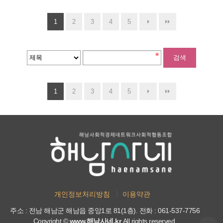
1
2
3
4
5
1
2
3
4
5
개인정보처리방침
이용약관
주소 : 전남 해남군 해남읍 중앙1로 81(1층). 전화 : 061-537-7756
Copyright ©
www.해남사네.kr
All rights reserved.